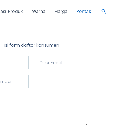
Search
kasi Produk
Warna
Harga
Kontak
Isi form daftar konsumen
Y
o
u
r
e
m
a
i
l