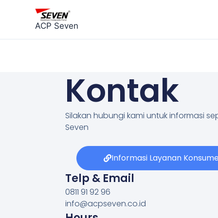
Skip
to
ACP Seven
content
Kontak
Silakan hubungi kami untuk informasi s
Seven
Informasi Layanan Konsum
Telp & Email
0811 91 92 96
info@acpseven.co.id
Hours